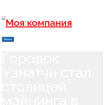
Меню
Городок
Уэнатчи стал
столицей
майнинга в