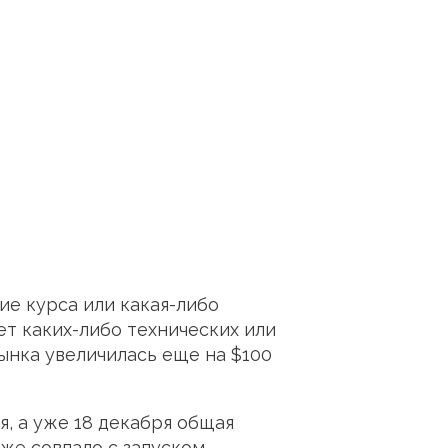
ие курса или какая-либо
ет каких-либо технических или
ынка увеличилась еще на $100
, а уже 18 декабря общая
же совпало с запуском