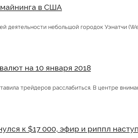
 майнинга в США
й деятельности небольшой городок Уэнатчи (Wen
валют на 10 января 2018
тавила трейдеров расслабиться. В центре вниман
нулся к $17 000, эфир и риппл насту