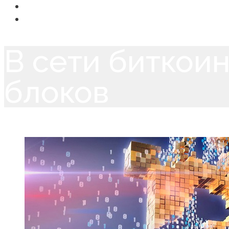
Новости
Контакты
В сети биткои
блоков