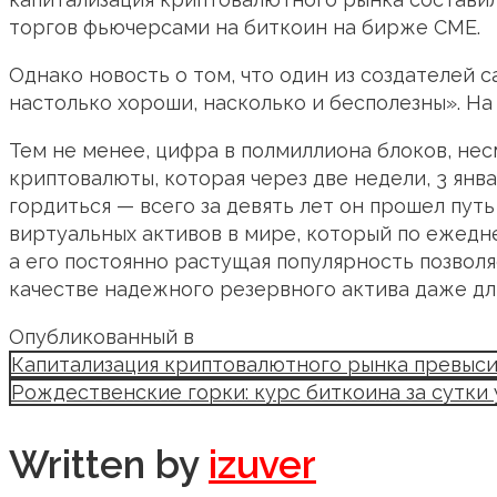
торгов фьючерсами на биткоин на бирже CME.
Однако новость о том, что один из создателей 
настолько хороши, насколько и бесполезны». На 
Тем не менее, цифра в полмиллиона блоков, не
криптовалюты, которая через две недели, 3 янв
гордиться — всего за девять лет он прошел путь
виртуальных активов в мире, который по ежед
а его постоянно растущая популярность позвол
качестве надежного резервного актива даже дл
Опубликованный в
Капитализация криптовалютного рынка превыси
Рождественские горки: курс биткоина за сутки 
Written by
izuver