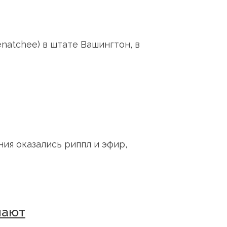
atchee) в штате Вашингтон, в
ия оказались риппл и эфир,
пают