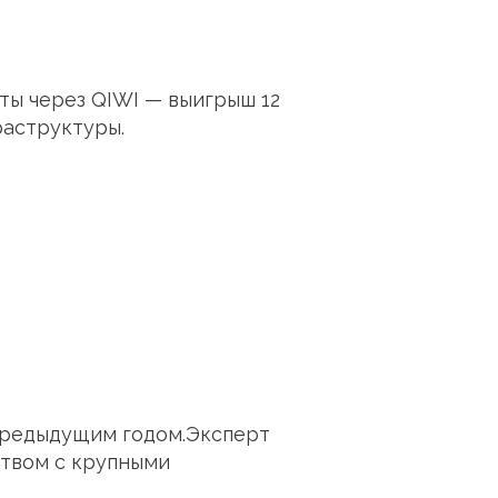
аты через QIWI — выигрыш 12
раструктуры.
 предыдущим годом.Эксперт
ством с крупными