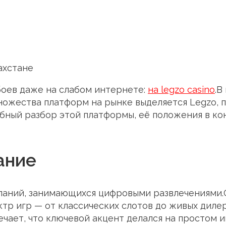
ахстане
боев даже на слабом интернете:
на legzo casino
.В
ножества платформ на рынке выделяется Legzo, 
бный разбор этой платформы, её положения в к
ание
омпаний, занимающихся цифровыми развлечениями.
тр игр — от классических слотов до живых диле
чает, что ключевой акцент делался на простом 