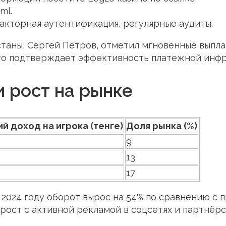
ml.
акторная аутентификация, регулярные аудиты.
Астаны, Сергей Петров, отметил мгновенные выпл
Это подтверждает эффективность платежной инф
 рост на рынке
й доход на игрока (тенге)
Доля рынка (%)
9
13
17
в 2024 году оборот вырос на 54% по сравнению с
т рост с активной рекламой в соцсетях и партнёр