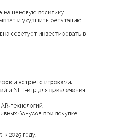
е на ценовую политику.
ыплат и ухудшить репутацию.
вна советует инвестировать в
ров и встреч с игроками.
ий и NFT‑игр для привлечения
AR‑технологий.
ивных бонусов при покупке
 к 2025 году.