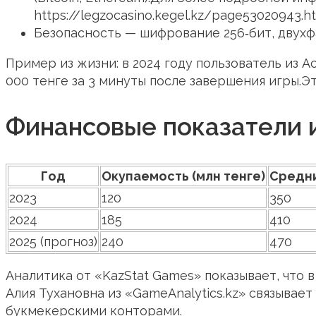
https://legzocasino.kegel.kz/page53020943.ht
Безопасность — шифрование 256‑бит, двухф
Пример из жизни: в 2024 году пользователь из 
000 тенге за 3 минуты после завершения игры.
Финансовые показатели и
Год
Окупаемость (млн тенге)
Средни
2023
120
350
2024
185
410
2025 (прогноз)
240
470
Аналитика от «KazStat Games» показывает, что 
Алия Тухановна из «GameAnalytics.kz» связывае
букмекерскими конторами.