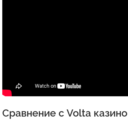
Сравнение с Volta казино