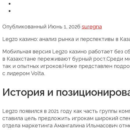
Новости
Контакты
Опубликованный
Июнь 1, 2026
suregna
Legzo казино: анализ рынка и перспективы в Каз
Мобильная версия Legzo казино работает без с
в Казахстане переживают бурный рост.Среди м
так и опытных игроков.Ниже представлен подро
с лидером Volta.
История и позициониров
Legzo появился в 2021 году как часть группы к
ставила цель предложить игрокам широкий спек
отдела маркетинга Амангалина Ильмасович отме