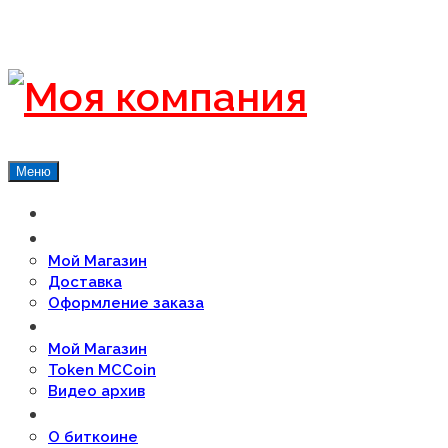
Меню
Главная
Магазин
Мой Магазин
Доставка
Оформление заказа
О проекте
Мой Магазин
Token MCCoin
Видео архив
FAQ’s
О биткоине