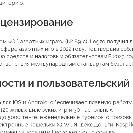
диторию.
ицензирование
ом «Об азартных играх» (№ 89‑с). Legzo получил 
 сфере азартных игр в 2022 году, подтвердив со
 средств и налоговым обязательствам.В 2023 г
оответствия международным стандартам безопас
ости и пользовательский
для iOS и Android, обеспечивает плавную работу
120 живых дилерских игр и 30 настольных.
 до 5000 тенге, еженедельные турниры с призовы
тронные кошельки (QIWI, Яндекс.Деньги, Kaspi.k
нформации посетите Legzo казино по ссылке