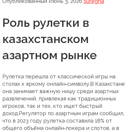
Опубликованный
Июнь 3, 2026
suregna
Роль рулетки в
казахстанском
азартном рынке
Рулетка перешла от классической игры на
столах к яркому онлайн‑символу.В Казахстане
она занимает важную нишу среди азартных
развлечений, привлекая как традиционных
игроков, так и тех, кто ищет быстрый
доход.Регулятор по азартным играм сообщил,
что в 2023 году рулетка составила 18% от
общего объёма онлайн‑покера и слотов, а в