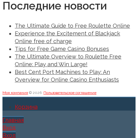
Последние новости
The Ultimate Guide to Free Roulette Online
Experience the Excitement of Blackjack
Online free of charge
Tips for Free Game Casino Bonuses
The Ultimate Overview to Roulette Free
Online: Play and Win Large!
Best Cent Port Machines to Play: An
Overview for Online Casino Enthusiasts
Моя компания
© 2026.
Пользовательское соглашение
Корзина
Главная
Вход
Вход