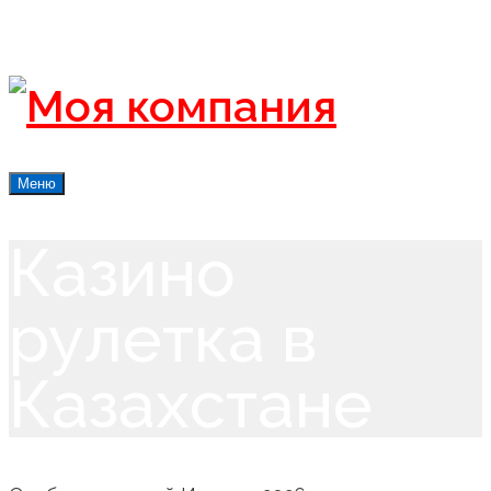
Меню
Казино
рулетка в
Казахстане