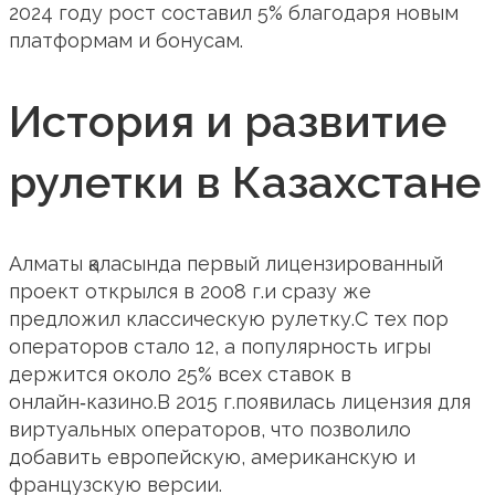
2024 году рост составил 5% благодаря новым
платформам и бонусам.
История и развитие
рулетки в Казахстане
Алматы қаласында первый лицензированный
проект открылся в 2008 г.и сразу же
предложил классическую рулетку.С тех пор
операторов стало 12, а популярность игры
держится около 25% всех ставок в
онлайн‑казино.В 2015 г.появилась лицензия для
виртуальных операторов, что позволило
добавить европейскую, американскую и
французскую версии.