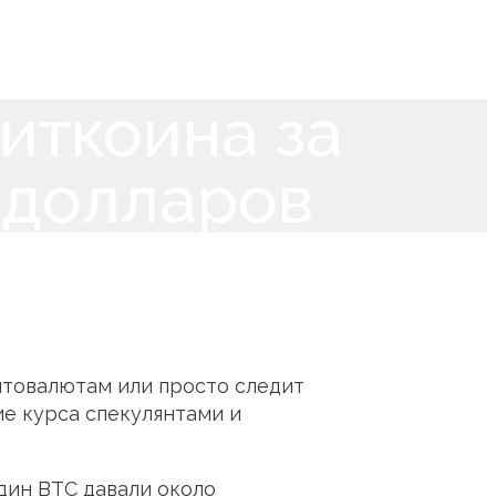
иткоина за
 долларов
иптовалютам или просто следит
ие курса спекулянтами и
один BTC давали около