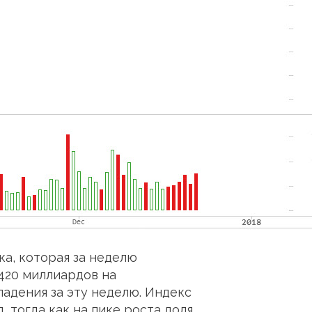
а, которая за неделю
420 миллиардов на
падения за эту неделю. Индекс
, тогда как на пике роста доля