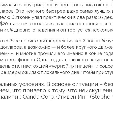
нимальная внутридневная цена составила около 10
лларов. Это немного быстрее даже самых лучших 
делю биткоин упал практически в два раза: 16 де
 $20 тысячам, сегодня же падение остановилось н
 40% дневного падения и он торгуется несколько
о сейчас происходит коррекция всей волны безум
 долларов, а возможно — и более крупного движе
даемым, и многие прочили его именно в конце год
м хедж-фондов. Однако, для новичков в криптов
ень стал настоящей «черной пятницей», и соцс
трейдеры ожидают локального дна, чтобы приступ
альных условиях. В основе ситуации – бе
ем, что привело к тому, что неискушен
налитик Oanda Corp. Стивен Инн (Stephen 