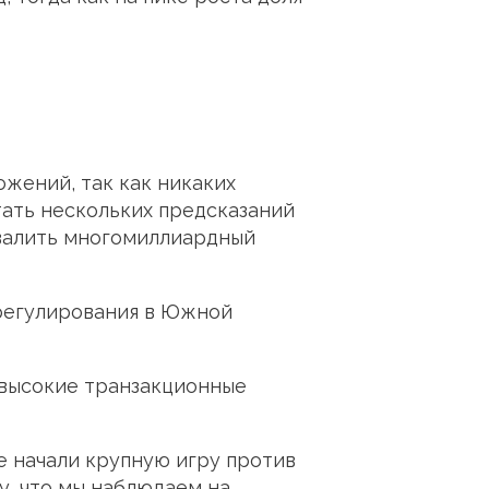
ожений, так как никаких
тать нескольких предсказаний
бвалить многомиллиардный
 регулирования в Южной
 высокие транзакционные
е начали крупную игру против
у, что мы наблюдаем на