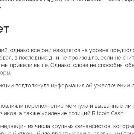
.
ет
й, однако все они находятся на уровне предпол
бвал, в последние дни не произошло, если не счи
о мы привели выше. Однако, слова не способны о
оры.
рекции подтолкнула информация об ужесточении
 повлияли переполнение мемпула и вызванные им
иков, а также усиление позиций Bitcoin Cash.
медведи» из числа крупных финансистов, которы
ов на биткоин было практически аналогичным том