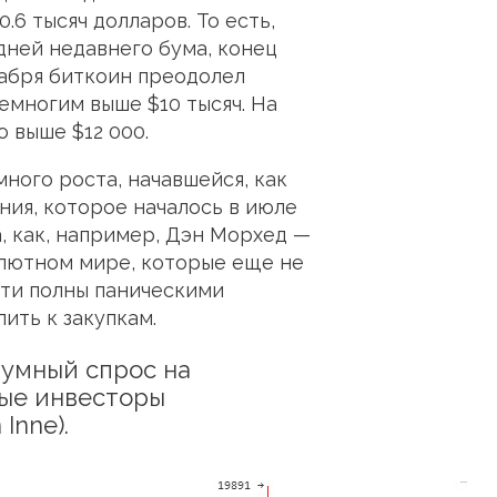
.6 тысяч долларов. То есть,
дней недавнего бума, конец
кабря биткоин преодолел
емногим выше $10 тысяч. На
 выше $12 000.
ного роста, начавшейся, как
ния, которое началось в июле
а, как, например, Дэн Морхед —
алютном мире, которые еще не
ети полны паническими
ить к закупкам.
зумный спрос на
ные инвесторы
Inne).