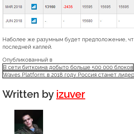
Наболее же разумным будет предположение, что 
последней каплей.
Опубликованный в
В сети биткоина добыто больше 500 000 блоков
Waves Platform: в 2018 году Россия станет ли
Written by
izuver