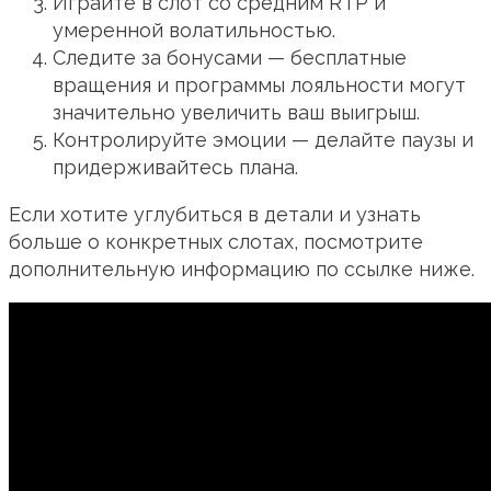
Играйте в слот со средним RTP и
умеренной волатильностью.
Следите за бонусами — бесплатные
вращения и программы лояльности могут
значительно увеличить ваш выигрыш.
Контролируйте эмоции — делайте паузы и
придерживайтесь плана.
Если хотите углубиться в детали и узнать
больше о конкретных слотах, посмотрите
дополнительную информацию по ссылке ниже.