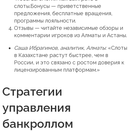
слоты.Бонусы — приветственные
предложения, бесплатные вращения,
программы лояльности.
Отзывы — читайте независимые обзоры и
комментарии игроков из Алматы и Астаны.
Саша Ибрагимов, аналитик, Алматы:
«Слоты
в Казахстане растут быстрее, чем в
России, и это связано с ростом доверия к
лицензированным платформам.»
Стратегии
управления
банкроллом