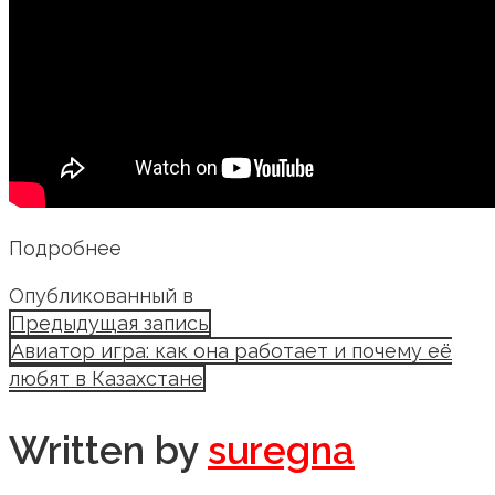
Подробнее
Опубликованный в
Предыдущая запись
Авиатор игра: как она работает и почему её
любят в Казахстане
Written by
suregna