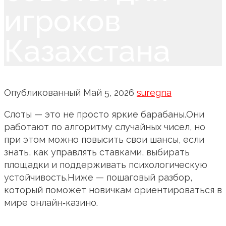
игроков
Казахстана
Опубликованный
Май 5, 2026
suregna
Слоты — это не просто яркие барабаны.Они
работают по алгоритму случайных чисел, но
при этом можно повысить свои шансы, если
знать, как управлять ставками, выбирать
площадки и поддерживать психологическую
устойчивость.Ниже — пошаговый разбор,
который поможет новичкам ориентироваться в
мире онлайн‑казино.