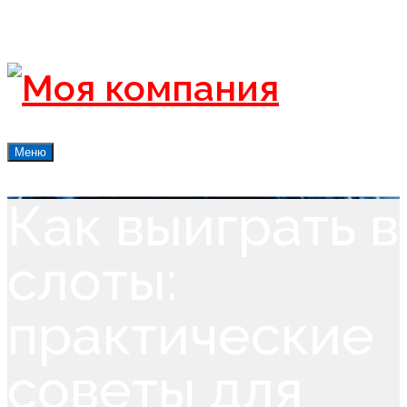
Меню
Как выиграть в
слоты:
практические
советы для