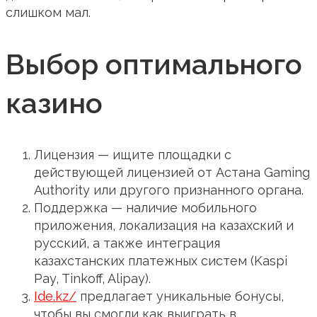
слишком мал.
Выбор оптимального
казино
Лицензия — ищите площадки с
действующей лицензией от Астана Gaming
Authority или другого признанного органа.
Поддержка — наличие мобильного
приложения, локализация на казахский и
русский, а также интеграция
казахстанских платежных систем (Kaspi
Pay, Tinkoff, Alipay).
Ide.kz/
предлагает уникальные бонусы,
чтобы вы смогли как выиграть в